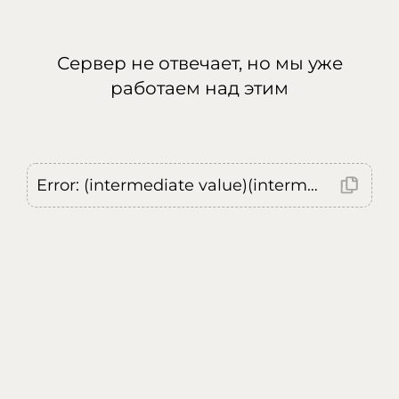
Сервер не отвечает, но мы уже
работаем над этим
Error: (intermediate value)(intermediate value)(intermediate value).replaceAll is not a function