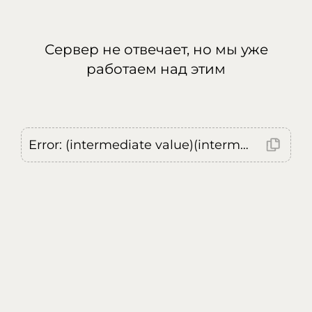
Сервер не отвечает, но мы уже
работаем над этим
Error: (intermediate value)(intermediate value)(intermediate value).replaceAll is not a function