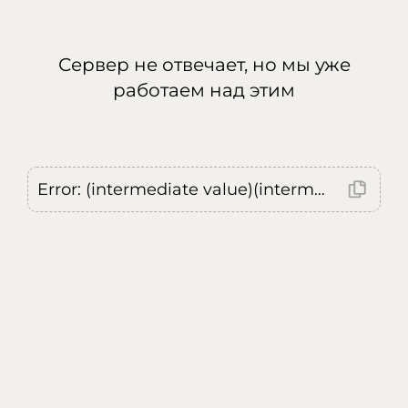
Сервер не отвечает, но мы уже
работаем над этим
Error: (intermediate value)(intermediate value)(intermediate value).replaceAll is not a function