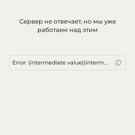
Сервер не отвечает, но мы уже
работаем над этим
Error: (intermediate value)(intermediate value)(intermediate value).replaceAll is not a function