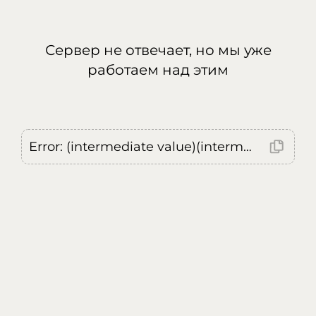
Сервер не отвечает, но мы уже
работаем над этим
Error: (intermediate value)(intermediate value)(intermediate value).replaceAll is not a function