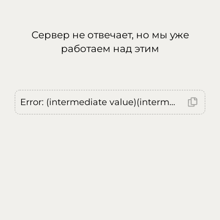
Сервер не отвечает, но мы уже
работаем над этим
Error: (intermediate value)(intermediate value)(intermediate value).replaceAll is not a function